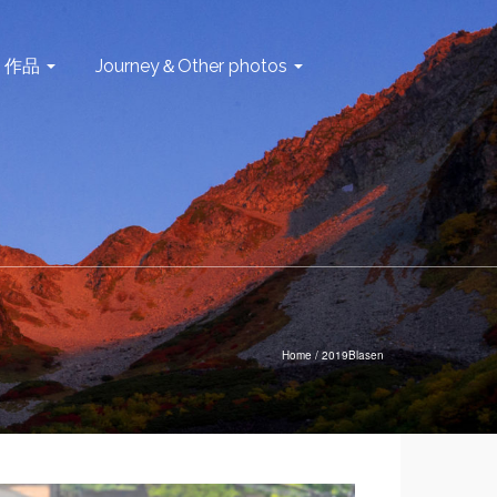
作品
Journey＆Other photos
Home
/
2019Blasen