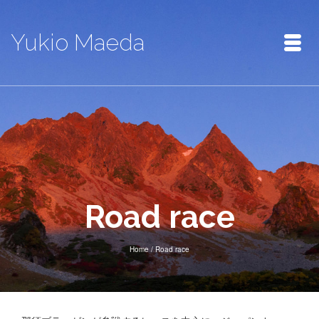
Yukio Maeda
Road race
Home
/
Road race